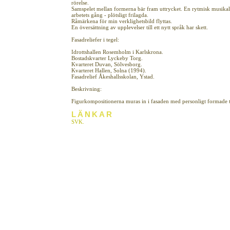
rörelse.
Samspelet mellan formerna bär fram uttrycket. En rytmisk musikalit
arbetets gång - plötsligt frilagda.
Råmärkena för min verklighetsbild flyttas.
En översättning av upplevelser till ett nytt språk har skett.
Fasadreliefer i tegel:
Idrottshallen Rosemholm i Karlskrona.
Bostadskvarter Lyckeby Torg.
Kvarteret Duvan, Sölvesborg.
Kvarteret Hallen, Solna (1994).
Fasadrelief Åkeshallsskolan, Ystad.
Beskrivning:
Figurkompositionerna muras in i fasaden med personligt formade te
LÄNKAR
SVK.