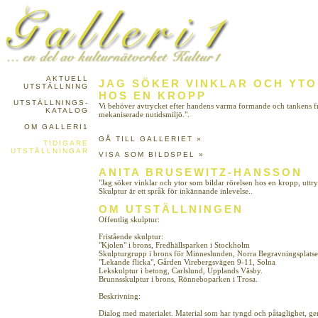
AKTUELL
JAG SÖKER VINKLAR OCH YT
UTSTÄLLNING
HOS EN KROPP
UTSTÄLLNINGS-
Vi behöver avtrycket efter handens varma formande och tankens fri
KATALOG
mekaniserade nutidsmiljö.".
OM GALLERI1
GÅ TILL GALLERIET »
TIDIGARE
UTSTÄLLNINGAR
VISA SOM BILDSPEL »
ANITA BRUSEWITZ-HANSSON
"Jag söker vinklar och ytor som bildar rörelsen hos en kropp, uttryc
Skulptur är ett språk för inkännande inlevelse..
OM UTSTÄLLNINGEN
Offentlig skulptur:
Fristående skulptur:
"Kjolen" i brons, Fredhällsparken i Stockholm
Skulpturgrupp i brons för Minneslunden, Norra Begravningsplats
"Lekande flicka", Gården Virebergsvägen 9-11, Solna
Lekskulptur i betong, Carlslund, Upplands Väsby.
Brunnsskulptur i brons, Rönneboparken i Trosa.
Beskrivning:
Dialog med materialet. Material som har tyngd och påtaglighet, ger