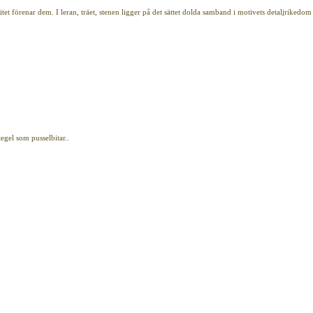
et förenar dem. I leran, träet, stenen ligger på det sättet dolda samband i motivets detaljrikedo
gel som pusselbitar..