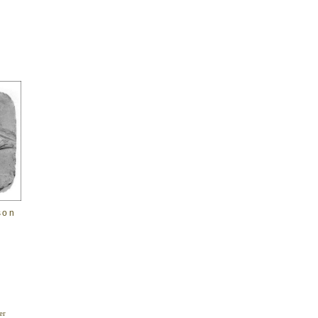
son
er