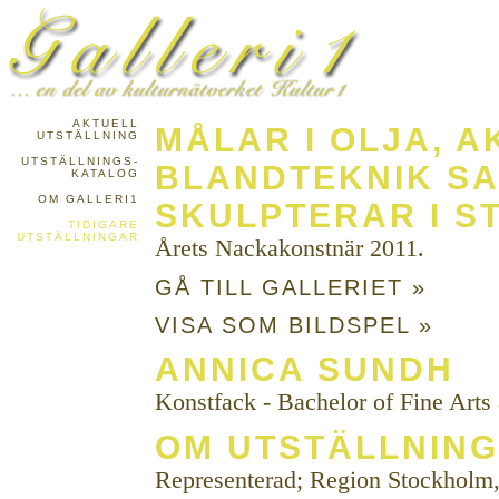
AKTUELL
MÅLAR I OLJA, 
UTSTÄLLNING
UTSTÄLLNINGS-
BLANDTEKNIK S
KATALOG
OM GALLERI1
SKULPTERAR I S
TIDIGARE
UTSTÄLLNINGAR
Årets Nackakonstnär 2011.
GÅ TILL GALLERIET »
VISA SOM BILDSPEL »
ANNICA SUNDH
Konstfack - Bachelor of Fine Arts 
OM UTSTÄLLNIN
Representerad; Region Stockholm,