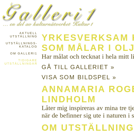
AKTUELL
YRKESVERKSAM 
UTSTÄLLNING
UTSTÄLLNINGS-
SOM MÅLAR I OLJ
KATALOG
OM GALLERI1
Har målat och tecknat i hela mitt li
TIDIGARE
UTSTÄLLNINGAR
GÅ TILL GALLERIET »
VISA SOM BILDSPEL »
ANNAMARIA ROG
LINDHOLM
Låter mig inspireras av mina tre t
när de befinner sig ute i naturen 
OM UTSTÄLLNIN