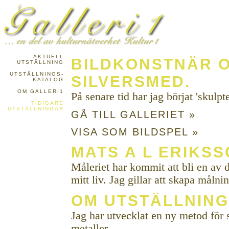
AKTUELL
BILDKONSTNÄR 
UTSTÄLLNING
UTSTÄLLNINGS-
SILVERSMED.
KATALOG
OM GALLERI1
På senare tid har jag börjat 'skulpte
TIDIGARE
UTSTÄLLNINGAR
GÅ TILL GALLERIET »
VISA SOM BILDSPEL »
MATS A L ERIKS
Måleriet har kommit att bli en av d
mitt liv. Jag gillar att skapa målni
OM UTSTÄLLNIN
Jag har utvecklat en ny metod för 
metaller.