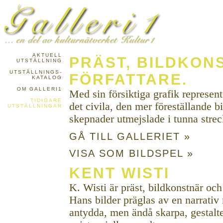
AKTUELL
PRÄST, BILDKON
UTSTÄLLNING
UTSTÄLLNINGS-
FÖRFATTARE.
KATALOG
OM GALLERI1
Med sin försiktiga grafik represent
TIDIGARE
det civila, den mer föreställande b
UTSTÄLLNINGAR
skepnader utmejslade i tunna strec
GÅ TILL GALLERIET »
VISA SOM BILDSPEL »
KENT WISTI
K. Wisti är präst, bildkonstnär och 
Hans bilder präglas av en narrativ 
antydda, men ändå skarpa, gestalt